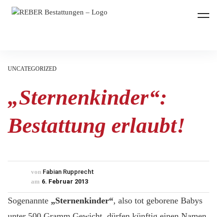
REBER Bestattungen
UNCATEGORIZED
„Sternenkinder“:
Bestattung erlaubt!
von
Fabian Rupprecht
am
6. Februar 2013
Sogenannte
„Sternenkinder“
, also tot geborene Babys
unter 500 Gramm Gewicht, dürfen künftig einen Namen