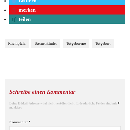
twittern
merken
teilen
Rheinpfalz
Sternenkinder
Totgeborene
Totgeburt
Schreibe einen Kommentar
Deine E-Mail-Adresse wird nicht veröffentlicht.
Erforderliche Felder sind mit
*
markiert
Kommentar
*