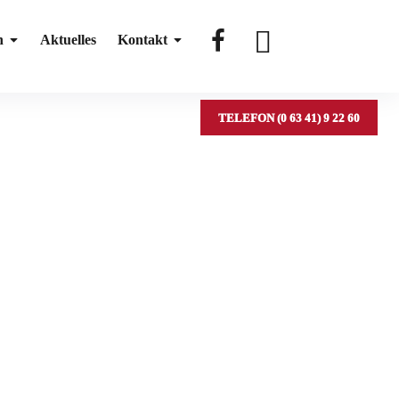
#
#
n
Aktuelles
Kontakt
TELEFON (0 63 41) 9 22 60