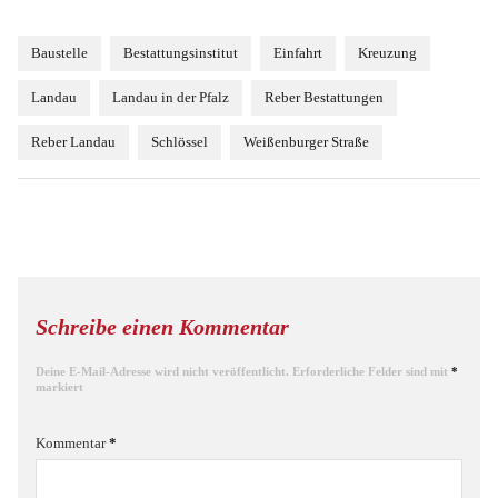
Baustelle
Bestattungsinstitut
Einfahrt
Kreuzung
Landau
Landau in der Pfalz
Reber Bestattungen
Reber Landau
Schlössel
Weißenburger Straße
Schreibe einen Kommentar
Deine E-Mail-Adresse wird nicht veröffentlicht.
Erforderliche Felder sind mit
*
markiert
Kommentar
*