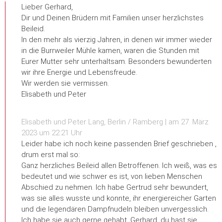
Lieber Gerhard,
Dir und Deinen Brüdern mit Familien unser herzlichstes
Beileid.
In den mehr als vierzig Jahren, in denen wir immer wieder
in die Burrweiler Mühle kamen, waren die Stunden mit
Eurer Mutter sehr unterhaltsam. Besonders bewunderten
wir ihre Energie und Lebensfreude.
Wir werden sie vermissen.
Elisabeth und Peter
Elisabeth und Peter Lang, Berlin / Ramberg | am 27. März
2023 um 22:21 Uhr
Leider habe ich noch keine passenden Brief geschrieben ,
drum erst mal so:
Ganz herzliches Beileid allen Betroffenen. Ich weiß, was es
bedeutet und wie schwer es ist, von lieben Menschen
Abschied zu nehmen. Ich habe Gertrud sehr bewundert,
was sie alles wusste und konnte, ihr energiereicher Garten
und die legendären Dampfnudeln bleiben unvergesslich.
Ich habe sie auch gerne gehabt. Gerhard, du hast sie