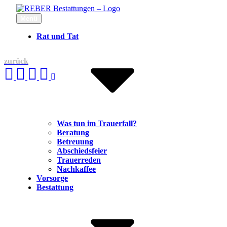
Inhalte
überspringen
Menü
REBER Bestattungen
Abschied ist der Beginn von Erinnerung
Rat und Tat
zurück
Was tun im Trauerfall?
Beratung
Betreuung
Abschiedsfeier
Trauerreden
Nachkaffee
Vorsorge
Bestattung