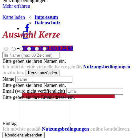
Nutzungsbedingungen.
Mehr erfahren
Impressum
Karte laden
Datenschutz
#
Auswahl Kerze
#
Telefon (0 63 41) 9 22 60
Bitte geben sie ihren Namen ein.
Ich möchte eine virtuelle Kerze gemäß
Nutzungsbedingungen
anzünden.
Kerze anzünden
Name
Bitte geben sie ihren Namen ein.
Email (wird nicht veröffentlicht)
Bitte geben sie ihre Emailadresse ein.
Eintrag
Ich möchte gemäß
Nutzungsbedingungen
online kondolieren.
Kondolenz absenden