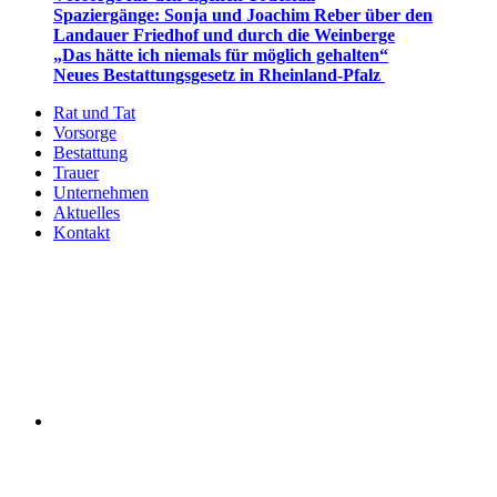
Spaziergänge: Sonja und Joachim Reber über den
Landauer Friedhof und durch die Weinberge
„Das hätte ich niemals für möglich gehalten“
Neues Bestattungsgesetz in Rheinland-Pfalz
Rat und Tat
Vorsorge
Bestattung
Trauer
Unternehmen
Aktuelles
Kontakt
facebook
youtube