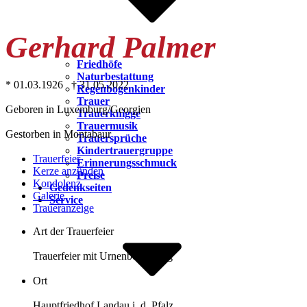
Gerhard Palmer
Friedhöfe
Naturbestattung
* 01.03.1926 † 31.05.2022
Regenbogenkinder
Trauer
Geboren in Luxemburg/Georgien
Trauerknigge
Trauermusik
Gestorben in Montabaur
Trauersprüche
Kindertrauergruppe
Trauer­feier
Erinnerungsschmuck
Kerze anzünden
Preise
Kondo­lenz
Gedenkseiten
Galerie
Service
Trauer­anzeige
Art der Trauerfeier
Trauerfeier mit Urnenbeisetzung
Ort
Hauptfriedhof Landau i. d. Pfalz