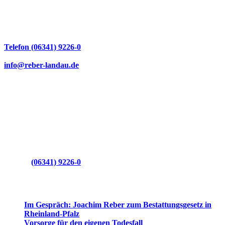
REBER Bestattungen GmbH
Weißenburger Straße 2
76829 Landau in der Pfalz
Telefon (06341) 9226-0
Telefax (06341) 9226-12
info@reber-landau.de
Geschäftszeiten
Montag, Dienstag, Donnerstag 9.00 – 17.00 Uhr
Mittwoch und Freitag 09.00 – 12.00 Uhr
Sowie Termine nach telefonischer Vereinbarung.
Auch außerhalb dieser Zeiten
erreichen Sie uns
jederzeit telefonisch:
Telefon
(06341) 9226-0
Aktuelles
Im Gespräch: Joachim Reber zum Bestattungsgesetz in
Rheinland-Pfalz
Vorsorge für den eigenen Todesfall