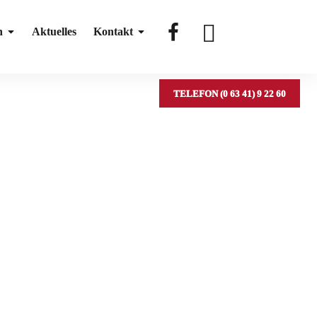
#
#
n
Aktuelles
Kontakt
TELEFON (0 63 41) 9 22 60