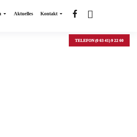
#
#
n
Aktuelles
Kontakt
TELEFON (0 63 41) 9 22 60